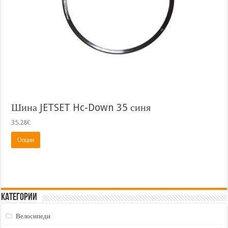
Шина JETSET Hc-Down 35 синя
35.28
€
This
Опции
product
has
multiple
variants.
The
options
may
Категории
be
chosen
on
Велосипеди
the
product