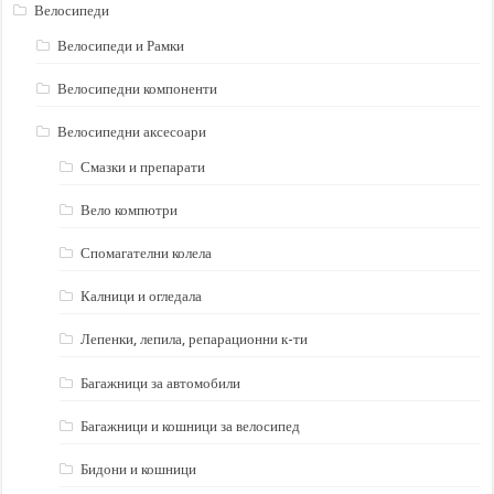
Велосипеди
Велосипеди и Рамки
Велосипедни компоненти
Велосипедни аксесоари
Смазки и препарати
Вело компютри
Спомагателни колела
Калници и огледала
Лепенки, лепила, репарационни к-ти
Багажници за автомобили
Багажници и кошници за велосипед
Бидони и кошници