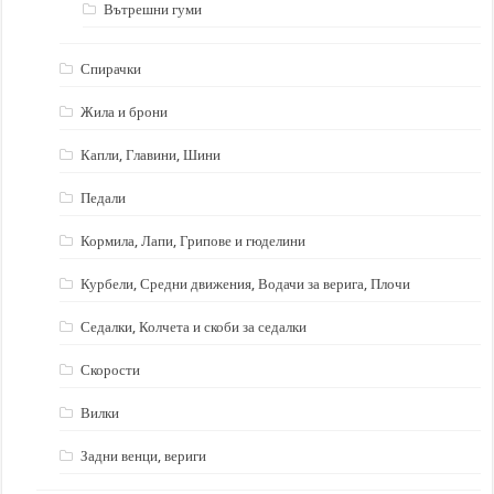
Вътрешни гуми
Спирачки
Жила и брони
Капли, Главини, Шини
Педали
Кормила, Лапи, Грипове и гюделини
Курбели, Средни движения, Водачи за верига, Плочи
Седалки, Колчета и скоби за седалки
Скорости
Вилки
Задни венци, вериги