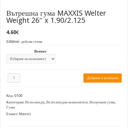
Вътрешна гума MAXXIS Welter
Weight 26″ x 1.90/2.125
4.60
€
0.80mm дебели стени
Вентил
количество
Добавяне в количката
за
Вътрешна
гума
Код:
0100
MAXXIS
Welter
Категории:
Велосипеди
,
Велосипедни компоненти
,
Вътрешни гуми
,
Weight
Гуми
26"
Етикет:
Maxxis
x
1.90/2.125