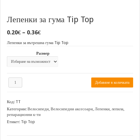
Лепенки за гума Tip Top
Price
0.20
€
–
0.36
€
range:
0.20€
Лепенки за вътрешна гума Tip Top
through
Размер
0.36€
количество
Добавяне в количката
за
Лепенки
за
Код:
TT
гума
Tip
Категории:
Велосипеди
,
Велосипедни аксесоари
,
Лепенки, лепила,
Top
репарационни к-ти
Етикет:
Tip Top