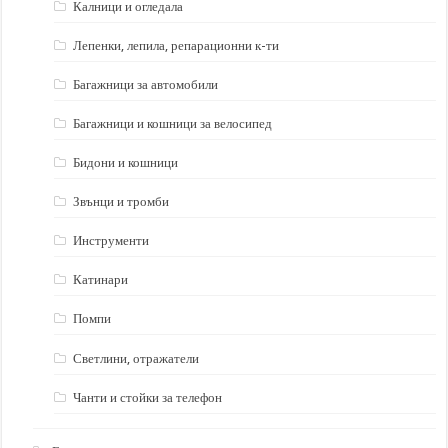
Калници и огледала
Лепенки, лепила, репарационни к-ти
Багажници за автомобили
Багажници и кошници за велосипед
Бидони и кошници
Звънци и тромби
Инструменти
Катинари
Помпи
Светлини, отражатели
Чанти и стойки за телефон