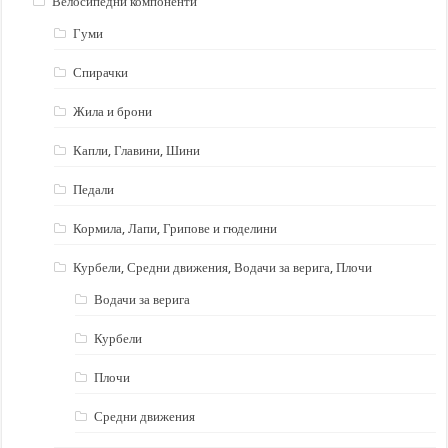
Велосипедни компоненти
Гуми
Спирачки
Жила и брони
Капли, Главини, Шини
Педали
Кормила, Лапи, Грипове и гюделини
Курбели, Средни движения, Водачи за верига, Плочи
Водачи за верига
Курбели
Плочи
Средни движения