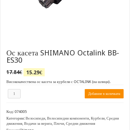
Ос касета SHIMANO Octalink BB-
ES30
Original
Текущата
17.84
€
15.29
€
price
цена
was:
е:
Висококачествена ос касета за курбели с OCTALINK (на шлици).
17.84€.
15.29€.
количество
Добавяне в количката
за
Ос
касета
Код:
074005
SHIMANO
Octalink
Категории:
Велосипеди
,
Велосипедни компоненти
,
Курбели, Средни
BB-
движения, Водачи за верига, Плочи
,
Средни движения
ES30