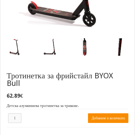
Тротинетка за фрийстайл BYOX
Bull
62.89
€
Детска алуминиева тротинетка за трикове.
количество
Добавяне в количката
за
Тротинетка
за