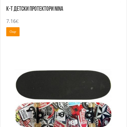
К-т детски протектори NINA
7.16
€
Още