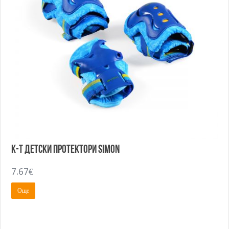
К-т детски протектори SIMON
7.67
€
Още