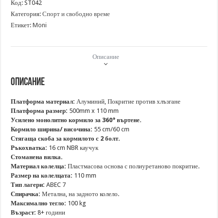
Код:
ST042
фрийстайл
BYOX
Категория:
Спорт и свободно време
Bull
Етикет:
Moni
Описание
Описание
Платформа материал:
Алуминий, Покритие против хлъзгане
Платформа размер:
500mm x 110 mm
Усилено монолитно кормило за 360° въртене.
Кормило ширина/ височина:
55 cm/60 cm
Стягаща скоба за кормилото с 2 болт.
Ръкохватка:
16 cm NBR каучук
Стоманена вилка.
Материал колелца:
Пластмасова основа с полиуретаново покритие.
Размер на колелцата:
110 mm
Тип лагери:
ABEC 7
Спирачка:
Метална, на задното колело.
Максимално тегло:
100 kg
Възраст:
8+ години