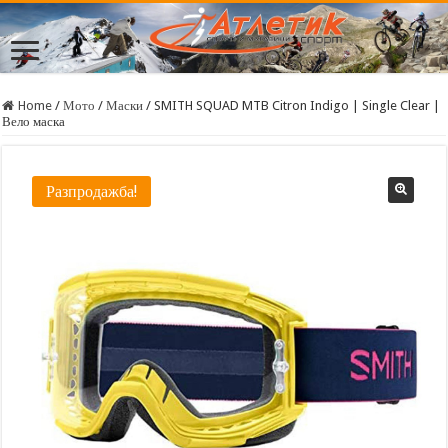
Home
/
Мото
/
Маски
/
SMITH SQUAD MTB Citron Indigo | Single Clear |
Вело маска
Разпродажба!