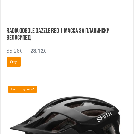
RADIA GOGGLE DAZZLE RED | Маска за планински
велосипед
Original
Текущата
35.28
€
28.12
€
price
цена
Още
was:
е:
35.28€.
28.12€.
Разпродажба!