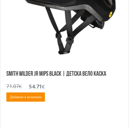
SMITH WILDER JR MIPS black | Детска вело каска
Original
Текущата
71.07
€
54.71
€
price
цена
Добавяне в количката
was:
е:
71.07€.
54.71€.