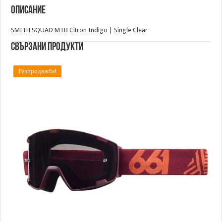
|
Описание
Вело
маска
SMITH SQUAD MTB Citron Indigo | Single Clear
Свързани продукти
Разпродажба!