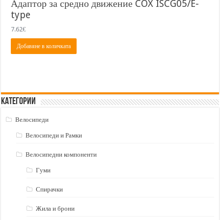
Адаптор за средно движение COX ISCG05/E-
type
7.62
€
Добавяне в количката
Категории
Велосипеди
Велосипеди и Рамки
Велосипедни компоненти
Гуми
Спирачки
Жила и брони