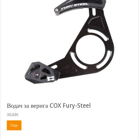
Водач за верига COX Fury-Steel
30.63
€
Още