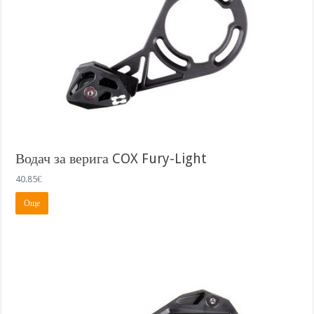
Водач за верига COX Fury-Light
40.85
€
Още