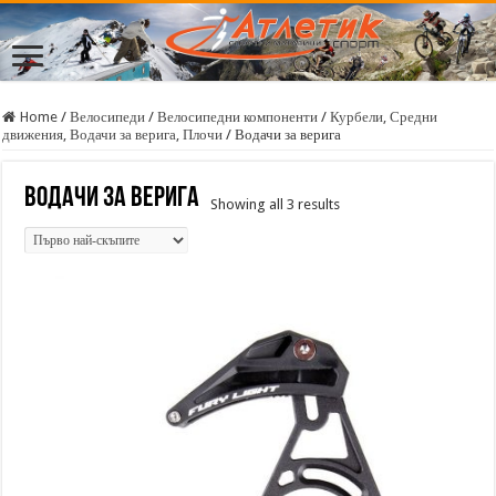
Home
/
Велосипеди
/
Велосипедни компоненти
/
Курбели, Средни
движения, Водачи за верига, Плочи
/
Водачи за верига
Водачи за верига
Sorted
Showing all 3 results
by
price:
high
to
low