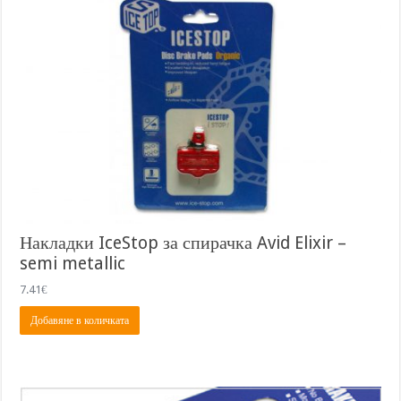
Накладки IceStop за спирачка Avid Elixir –
semi metallic
7.41
€
Добавяне в количката