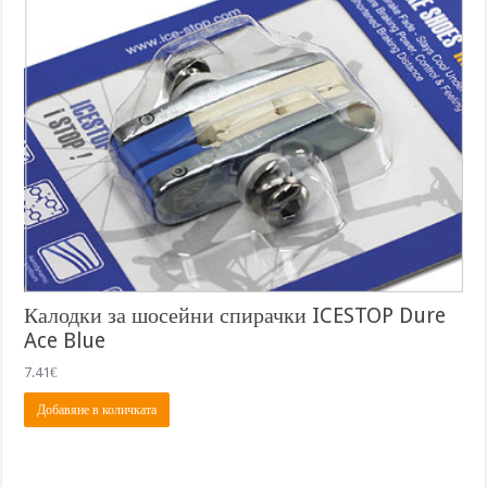
Калодки за шосейни спирачки ICESTOP Dure
Ace Blue
7.41
€
Добавяне в количката