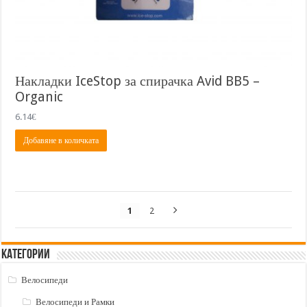
Накладки IceStop за спирачка Avid BB5 –
Organic
6.14
€
Добавяне в количката
1
2
Категории
Велосипеди
Велосипеди и Рамки