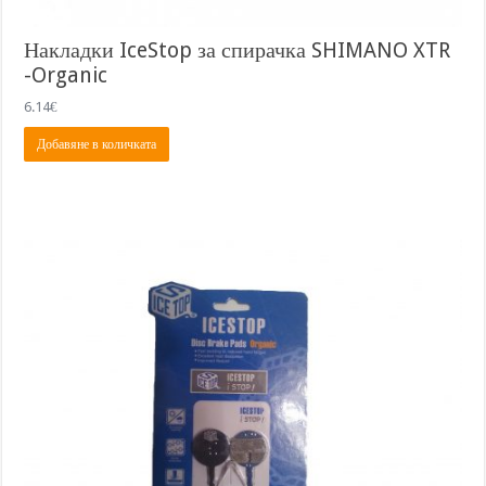
Накладки IceStop за спирачка SHIMANO XTR
-Organic
6.14
€
Добавяне в количката