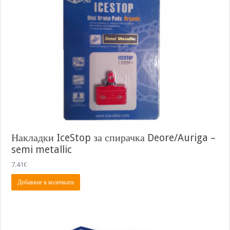
Накладки IceStop за спирачка Deore/Auriga –
semi metallic
7.41
€
Добавяне в количката