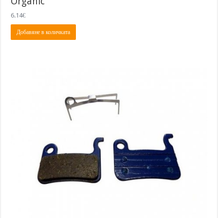
Organic
6.14
€
Добавяне в количката