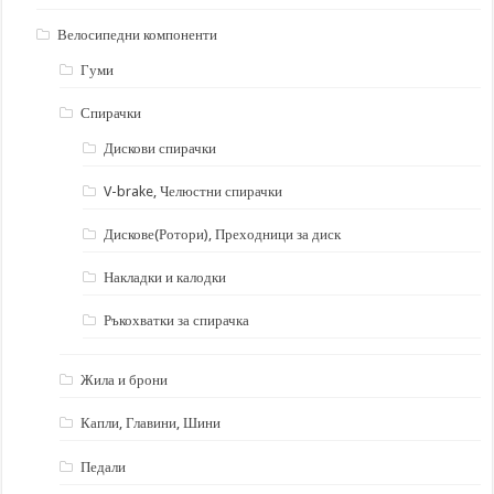
Велосипедни компоненти
Гуми
Спирачки
Дискови спирачки
V-brake, Челюстни спирачки
Дискове(Ротори), Преходници за диск
Накладки и калодки
Ръкохватки за спирачка
Жила и брони
Капли, Главини, Шини
Педали