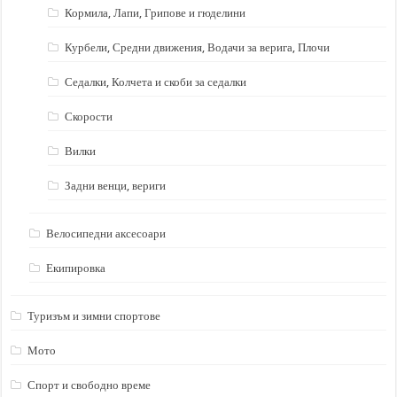
Кормила, Лапи, Грипове и гюделини
Курбели, Средни движения, Водачи за верига, Плочи
Седалки, Колчета и скоби за седалки
Скорости
Вилки
Задни венци, вериги
Велосипедни аксесоари
Екипировка
Туризъм и зимни спортове
Мото
Спорт и свободно време