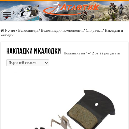
Home
/
Велосипеди
/
Велосипедни компоненти
/
Спирачки
/
Накладки и
калодки
Накладки и калодки
Sorte
Показване на 1–12 от 22 резултата
by
price:
high
to
low