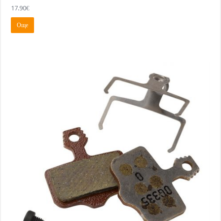
17.90
€
Още